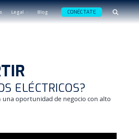
Toggle
CONÉCTATE
s
Legal
Blog
Abrir
children
Búsqueda
for
Legal
TIR
OS ELÉCTRICOS?
an una oportunidad de negocio con alto