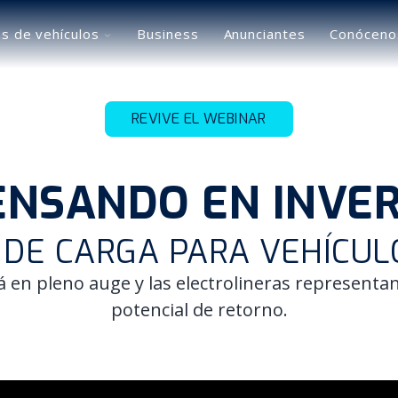
Toggle
s de vehículos
Business
Anunciantes
Conóceno
children
for
Usuarios
de
vehículos
REVIVE EL WEBINAR
ENSANDO EN INVER
 DE CARGA PARA VEHÍCUL
tá en pleno auge y las electrolineras represent
potencial de retorno.