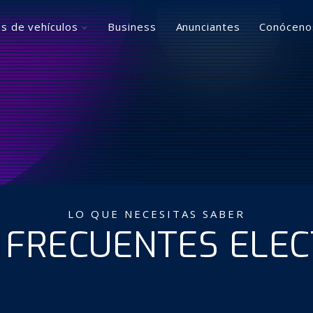
Toggle
s de vehículos
Business
Anunciantes
Conóceno
children
for
Usuarios
de
vehículos
LO QUE NECESITAS SABER
 FRECUENTES ELEC