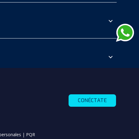
CONÉCTATE
personales
|
PQR