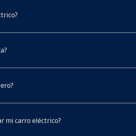
trico?
ta?
dero?
 mi carro eléctrico?