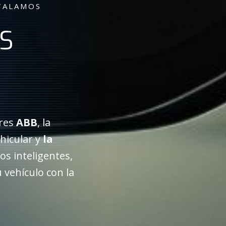
TALAMOS
S
ores
ABB
, la
hicular y
la
os inteligentes,
 vehículo con la