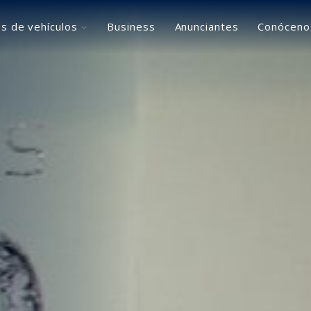
Toggle
s de vehículos
Business
Anunciantes
Conóceno
children
for
Usuarios
de
vehículos