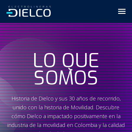
SKIP
TO
CONTENT
Toggle
Menu
n
o
o
T
g
g
l
e
c
h
l
d
r
e
f
o
U
u
a
r
i
d
v
h
í
c
u
l
o
i
r
s
Usuarios de vehículos
LO QUE
Business
SOMOS
Anunciantes
Conócenos
n
Historia de Dielco y sus 30 años de recorrido,
T
g
l
e
c
h
l
d
e
f
o
L
e
g
a
unido con la historia de Movilidad. Descubre
o
i
r
Legal
cómo Dielco a impactado positivamente en la
industria de la movilidad en Colombia y la calidad
Blog