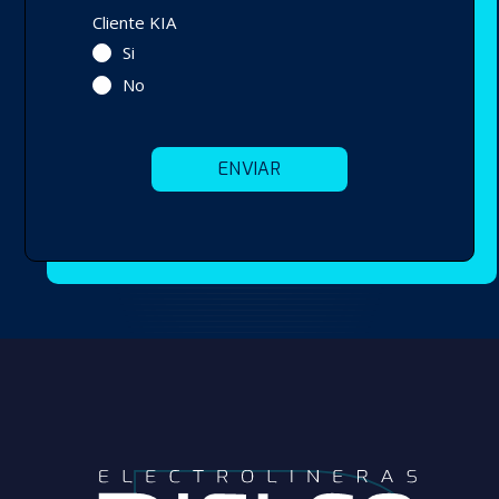
Cliente KIA
Si
No